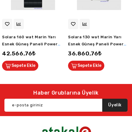
Solara 160 wat Marin Yarı
Solara 130 wat Marin Yarı
Esnek Güneş Paneli Power
Esnek Güneş Paneli Power
Serisi ETFE 43 Mono Hücreli
Serisi ETFE 35 Mono Hücreli
42.566,76₺
36.860,76₺
1510X545mm
1250X545mm
Sepete Ekle
Sepete Ekle
Haber Grublarına Üyelik
Üyelik