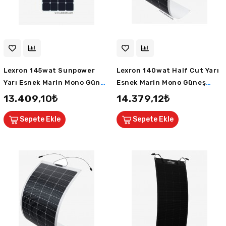
Lexron 145wat Sunpower
Lexron 140wat Half Cut Yarı
Yarı Esnek Marin Mono Güneş
Esnek Marin Mono Güneş
Paneli TPT/PET
Paneli ETFE 9BB 36 Hücreli
13.409,10₺
14.379,12₺
Sepete Ekle
Sepete Ekle