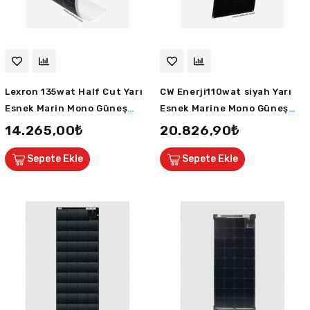
Lexron 135wat Half Cut Yarı
CW Enerji110wat siyah Yarı
Esnek Marin Mono Güneş
Esnek Marine Mono Güneş
Paneli ETFE 9BB 36 Hücreli
Paneli ETFE IBC Back
14.265,00₺
20.826,90₺
Contact 32 Hücreli
Sepete Ekle
Sepete Ekle