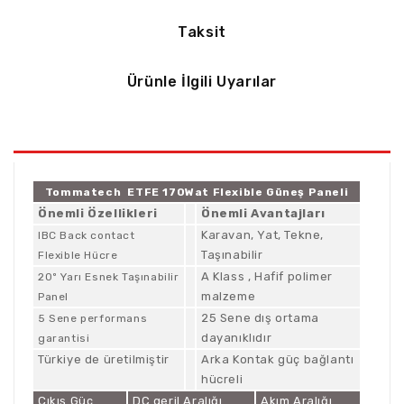
Taksit
Ürünle İlgili Uyarılar
Tommatech ETFE 170Wat Flexible Güneş Paneli
Önemli Özellikleri
Önemli Avantajları
Karavan, Yat, Tekne,
IBC Back contact
Taşınabilir
Flexible Hücre
A Klass , Hafif polimer
20º Yarı Esnek Taşınabilir
malzeme
Panel
25 Sene dış ortama
5 Sene performans
dayanıklıdır
garantisi
Türkiye de üretilmiştir
Arka Kontak güç bağlantı
hücreli
Çıkış Güç
DC geril Aralığı
Akım Aralığı