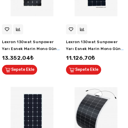
Lexron 130wat Sunpower
Lexron 130wat Sunpower
Yarı Esnek Marin Mono Güneş
Yarı Esnek Marin Mono Güneş
Paneli ETFE
Paneli TPT/PET
13.352,04₺
11.126,70₺
Sepete Ekle
Sepete Ekle