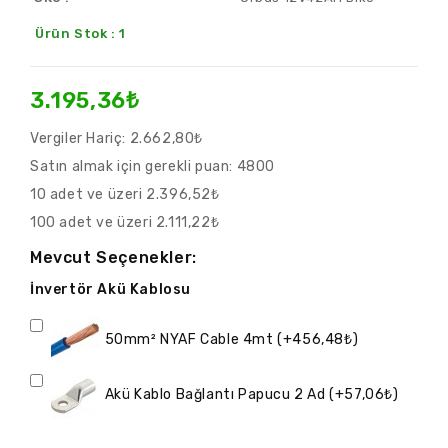
Ürün Stok : 1
3.195,36₺
Vergiler Hariç:
2.662,80₺
Satın almak için gerekli puan:
4800
10 adet ve üzeri 2.396,52₺
100 adet ve üzeri 2.111,22₺
Mevcut Seçenekler:
İnvertör Akü Kablosu
50mm² NYAF Cable 4mt (+456,48₺)
Akü Kablo Bağlantı Papucu 2 Ad (+57,06₺)