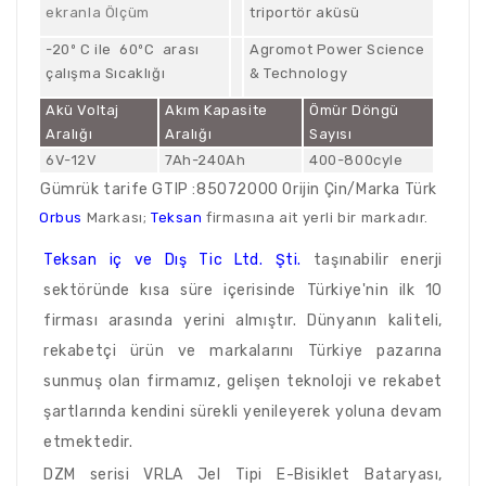
ekranla Ölçüm
triportör aküsü
-20º C ile 60ºC arası
Agromot Power Science
çalışma Sıcaklığı
& Technology
Akü Voltaj
Akım Kapasite
Ömür Döngü
Aralığı
Aralığı
Sayısı
6V-12V
7Ah-240Ah
400-800cyle
Gümrük tarife GTIP :85072000 Orijin Çin/Marka Türk
Orbus
Markası;
Teksan
firmasına ait yerli bir markadır.
Teksan iç ve Dış Tic Ltd. Şti.
taşınabilir enerji
sektöründe kısa süre içerisinde Türkiye'nin ilk 10
firması arasında yerini almıştır. Dünyanın kaliteli,
rekabetçi ürün ve markalarını Türkiye pazarına
sunmuş olan firmamız, gelişen teknoloji ve rekabet
şartlarında kendini sürekli yenileyerek yoluna devam
etmektedir.
DZM serisi VRLA Jel Tipi E-Bisiklet Bataryası,