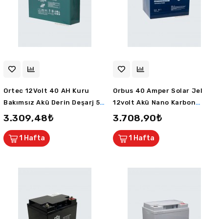
Ortec 12Volt 40 AH Kuru
Orbus 40 Amper Solar Jel
Bakımsız Akü Derin Deşarj 5
12volt Akü Nano Karbon
Sene Ömürlü
Derin Deşarj 10 Sene Ömürlü
3.309,48₺
3.708,90₺
2 Sene Ömür Garantili
1 Hafta
1 Hafta