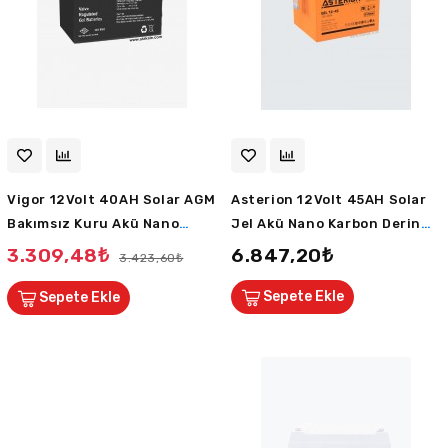
Vigor 12Volt 40AH Solar AGM
Asterion 12Volt 45AH Solar
Bakımsız Kuru Akü Nano
Jel Akü Nano Karbon Derin
Karbon Derin Deşarj 12 Sene
Deşarj 12 Sene Ömürlü
3.309,48₺
6.847,20₺
3.423,60₺
Ömürlü Huawei Outdo
Sepete Ekle
Sepete Ekle