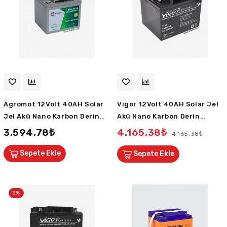
Agromot 12Volt 40AH Solar
Vigor 12Volt 40AH Solar Jel
Jel Akü Nano Karbon Derin
Akü Nano Karbon Derin
Deşarj 5 Sene Ömürlü
Deşarj 10 Sene Ömürlü
3.594,78₺
4.165,38₺
4.165,38₺
Huawei Outdo
Sepete Ekle
Sepete Ekle
3%