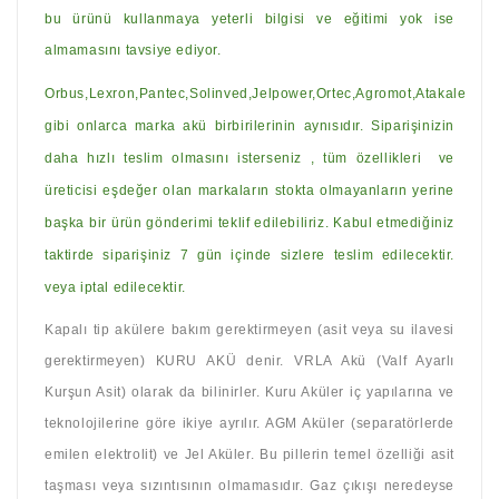
bu ürünü kullanmaya yeterli bilgisi ve eğitimi yok ise
almamasını tavsiye ediyor.
Orbus,Lexron,Pantec,Solinved,Jelpower,Ortec,Agromot,Atakale
gibi onlarca marka akü birbirilerinin aynısıdır. Siparişinizin
daha hızlı teslim olmasını isterseniz , tüm özellikleri ve
üreticisi eşdeğer olan markaların stokta olmayanların yerine
başka bir ürün gönderimi teklif edilebiliriz. Kabul etmediğiniz
taktirde siparişiniz 7 gün içinde sizlere teslim edilecektir.
veya iptal edilecektir.
Kapalı tip akülere bakım gerektirmeyen (asit veya su ilavesi
gerektirmeyen) KURU AKÜ denir. VRLA Akü (Valf Ayarlı
Kurşun Asit) olarak da bilinirler. Kuru Aküler iç yapılarına ve
teknolojilerine göre ikiye ayrılır. AGM Aküler (separatörlerde
emilen elektrolit) ve Jel Aküler. Bu pillerin temel özelliği asit
taşması veya sızıntısının olmamasıdır. Gaz çıkışı neredeyse