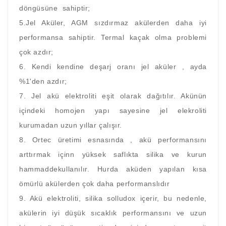
döngüsüne sahiptir;
5.Jel Aküler, AGM sızdırmaz akülerden daha iyi
performansa sahiptir. Termal kaçak olma problemi
çok azdır;
6. Kendi kendine deşarj oranı jel aküler , ayda
%1'den azdır;
7. Jel akü elektroliti eşit olarak dağıtılır. Akünün
içindeki homojen yapı sayesine jel elekroliti
kurumadan uzun yıllar çalışır.
8. Ortec üretimi esnasında , akü performansını
arttırmak içinn yüksek saflıkta silika ve kurun
hammaddekullanılır. Hurda aküden yapılan kısa
ömürlü akülerden çok daha performanslıdır
9. Akü elektroliti, silika solludox içerir, bu nedenle,
akülerin iyi düşük sıcaklık performansını ve uzun