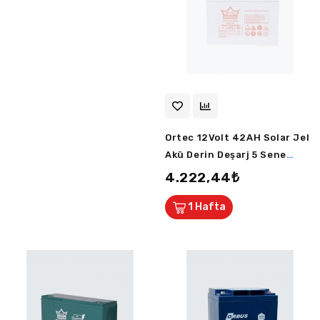
Ortec 12Volt 42AH Solar Jel
Akü Derin Deşarj 5 Sene
Ömürlü Plus
4.222,44₺
1 Hafta