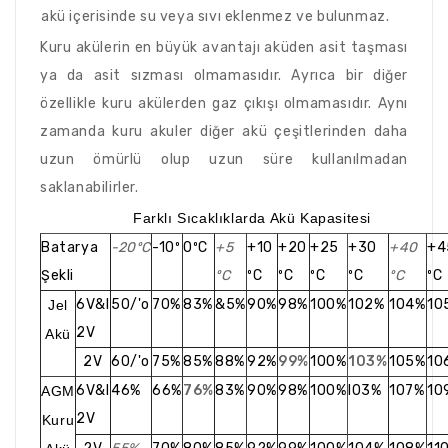
akü içerisinde su veya sıvı eklenmez ve bulunmaz.
Kuru akülerin en büyük avantajı aküden asit taşması
ya da asit sızması olmamasıdır. Ayrıca bir diğer
özellikle kuru akülerden gaz çıkışı olmamasıdır. Aynı
zamanda kuru akuler diğer akü çeşitlerinden daha
uzun ömürlü olup uzun süre kullanılmadan
saklanabilirler.
Farklı Sıcaklıklarda Akü Kapasitesi
Batarya
-20ºC
-10º
0ºC
+5
+10
+20
+25
+30
+40
+4
Şekli
ºC
ºC
ºC
ºC
ºC
ºC
ºC
6V&l
50/'o
70%
83%
&5%
90%
98%
100%
102%
104%
10
Jel
2V
Akü
2V
60/'o
75%
85%
88%
92%
99%
100%
103%
105%
10
6V&l
46%
66%
76%
83%
90%
98%
100%
I03%
107%
10
AGM
2V
Kuru