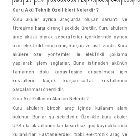
2V
55%
70%
80%
85%
92%
99%
100%
104%
108%
11
Akü
Kuru Akü Teknik Özellikleri Nelerdir?
Kuru akuler ayrıca araçlarda oluşan sarsıntı ve
titreşime karşı dirençli şekilde üretilir. Kuru akülerin
araç aküsü olarak seperatörler içeriklerinde ayrıca
özel elektrolit emdirilmiş kurşun ve asit vardır. Kuru
akülere özel yöntemler ile elektrikli şoklama
yapılarak işlem sağlarlar. Buna İstinaden akünün
tamamen dolu kapasitesine erişebilmesi için
kristallerin küçük kurşun-sulfat kristallerine
parçalanması önemlidir.
Kuru Akü Kullanım Alanları Nelerdir?
Kuru akülerin birçok araç içinde kullanım alanı
bulunur. Bunlar şu şekildedir. Özellikle kuru aküler
UPS olarak adlandırılan kesintisiz güç kaynaklarında
kullanılırlar. Hastanelerdeki tıbbi elektronik araç ve