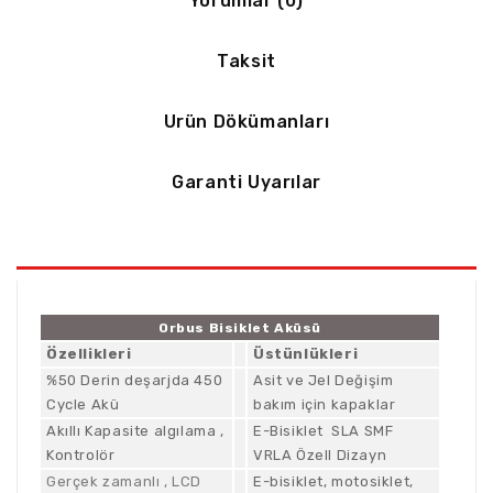
Yorumlar (0)
Taksit
Urün Dökümanları
Garanti Uyarılar
Orbus Bisiklet Aküsü
Özellikleri
Üstünlükleri
%50 Derin deşarjda 450
Asit ve Jel Değişim
Cycle Akü
bakım için kapaklar
Akıllı Kapasite algılama ,
E-Bisiklet SLA SMF
Kontrolör
VRLA Özell Dizayn
Gerçek zamanlı , LCD
E-bisiklet, motosiklet,