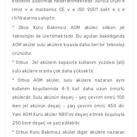
etkilerini azaltmak hedeflenmektedir. Ayrıca ürünl e
rimiz v e markamız CE v e ISO 9001 kalit e s e
rtifikalarına sahiptir.
* Obus Kuru Bakımsız AGM aküler, silikon jel
teknolojisi ile üretilmektedir. Bu açıdan bakıldığında
AGM aküler sulu akülere kıyasla daha ileri bir teknoloji
ürünüdür.
* Orbus Jel akülerin kapasite kullanım yüzdesi (ah)
sulu akülere oranla çok daha yüksektir.
* Orbus AGM aküler, sulu akülere nazaran aynı
kullanım koşullarında 4-5 kat daha uzun ömürlü
akülerdir. Sulu akünün deşarj - şarj çevrim ömrü 100
iken jel akünün deşarj - şarj çevrim ömrü 450 dir.
Yani AGM Kuru aküler %80'ini deşarj etmek koşuluyla
250 kere deşarj ve şarj edilebilir.
* Orbus Kuru Bakımısz aküler diğer akülere nazaran