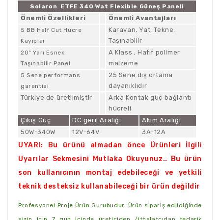
Solaron ETFE 340 Wat Flexible Güneş Paneli
Önemli Özellikleri
Önemli Avantajları
Karavan, Yat, Tekne,
5 BB Half Cut Hücre
Taşınabilir
Kayıplar
A Klass , Hafif polimer
20º Yarı Esnek
malzeme
Taşınabilir Panel
25 Sene dış ortama
5 Sene performans
dayanıklıdır
garantisi
Türkiye de üretilmiştir
Arka Kontak güç bağlantı
hücreli
Çıkış Güç
DC geril Aralığı
Akım Aralığı
50W-340W
12V-64V
3A-12A
UYARI: Bu ürünü almadan önce Ürünleri İlgili
Uyarılar Sekmesini Mutlaka Okuyunuz.. Bu ürün
son kullanıcının montaj edebileceği ve yetkili
teknik desteksiz kullanabileceği bir ürün değildir
Profesyonel Proje Ürün Gurubudur. Ürün sipariş edildiğinde
sizin için 7 gün içinde üreticiden /ithalatçıdan tedarik