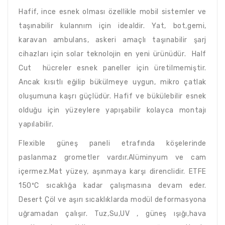
Hafif, ince esnek olması özellikle mobil sistemler ve
taşınabilir kulannım için idealdir. Yat, bot,gemi,
karavan ambulans, askeri amaçlı taşınabilir şarj
cihazları için solar teknolojin en yeni ürünüdür. Half
Cut hücreler esnek paneller için üretilmemiştir.
Ancak kısıtlı eğilip bükülmeye uygun, mikro çatlak
oluşumuna kaşrı güçlüdür. Hafif ve bükülebilir esnek
olduğu için yüzeylere yapışabilir kolayca montajı
yapılabilir.
Flexible güneş paneli etrafında köşelerinde
paslanmaz grometler vardır.Alüminyum ve cam
içermez.Mat yüzey, aşınmaya karşı direnclidir. ETFE
150ºC sıcaklığa kadar çalışmasına devam eder.
Desert Çöl ve aşırı sıcaklıklarda modül deformasyona
uğramadan çalışır. Tuz,Su,UV , güneş ışığı,hava