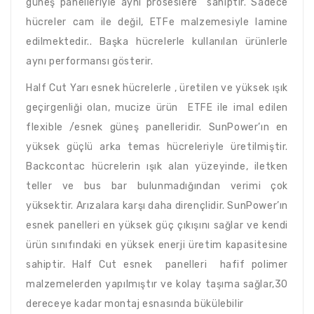
güneş panelleriyle aynı proseslere sahiptir. Sadece
hücreler cam ile değil, ETFe malzemesiyle lamine
edilmektedir.. Başka hücrelerle kullanılan ürünlerle
aynı performansı gösterir.
Half Cut Yarı esnek hücrelerle , üretilen ve yüksek ışık
geçirgenliği olan, mucize ürün ETFE ile imal edilen
flexible /esnek güneş panelleridir. SunPower’ın en
yüksek güçlü arka temas hücreleriyle üretilmiştir.
Backcontac hücrelerin ışık alan yüzeyinde, iletken
teller ve bus bar bulunmadığından verimi çok
yüksektir. Arızalara karşı daha dirençlidir. SunPower’ın
esnek panelleri en yüksek güç çıkışını sağlar ve kendi
ürün sınıfındaki en yüksek enerji üretim kapasitesine
sahiptir. Half Cut esnek panelleri hafif polimer
malzemelerden yapılmıştır ve kolay taşıma sağlar,30
dereceye kadar montaj esnasında bükülebilir