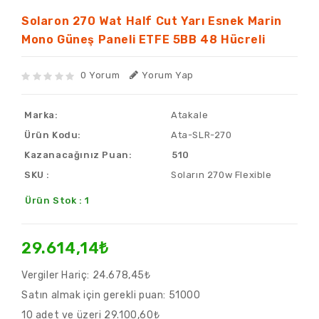
Solaron 270 Wat Half Cut Yarı Esnek Marin
Mono Güneş Paneli ETFE 5BB 48 Hücreli
0 Yorum
Yorum Yap
Marka:
Atakale
Ürün Kodu:
Ata-SLR-270
Kazanacağınız Puan:
510
SKU :
Soların 270w Flexible
Ürün Stok : 1
29.614,14₺
Vergiler Hariç:
24.678,45₺
Satın almak için gerekli puan:
51000
10 adet ve üzeri 29.100,60₺