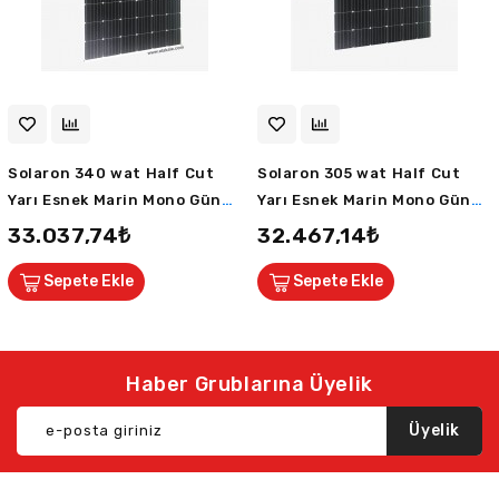
Solaron 340 wat Half Cut
Solaron 305 wat Half Cut
Yarı Esnek Marin Mono Güneş
Yarı Esnek Marin Mono Güneş
Paneli ETFE 5BB 60 Hücreli
Paneli ETFE 5BB 54 Hücreli
33.037,74₺
32.467,14₺
Sepete Ekle
Sepete Ekle
Haber Grublarına Üyelik
Üyelik