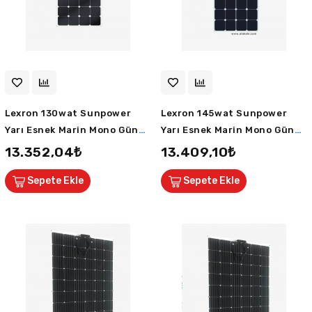
Lexron 130wat Sunpower
Lexron 145wat Sunpower
Yarı Esnek Marin Mono Güneş
Yarı Esnek Marin Mono Güneş
Paneli ETFE
Paneli TPT/PET
13.352,04₺
13.409,10₺
Sepete Ekle
Sepete Ekle